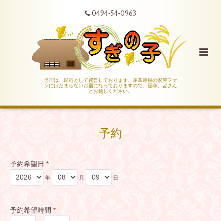
0494-54-0963
当宿は、民宿として運営しております。茅葺屋根の家屋ファ
ンにはたまらないお宿になっておりますので、是非、皆さん
とお越しください。
予約
予約希望日
*
年
月
日
予約希望時間
*