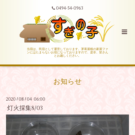
0494-54-0963
当宿は、民宿として運営しております。茅葺屋根の家屋ファ
ンにはたまらないお宿になっておりますので、是非、皆さん
とお越しください。
お知らせ
2020
08
04 06:00
/
/
灯火採集8/03