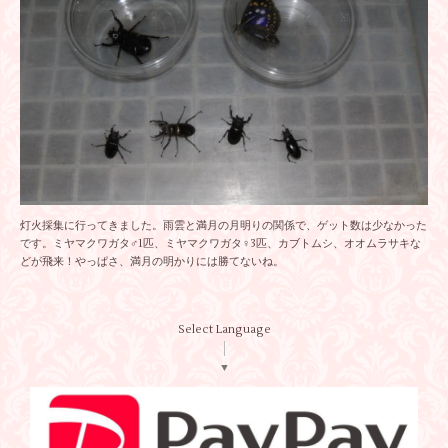
灯火採集に行ってきました。雨雲と満月の月明りの関係で、ゲット数は少なかった
です。ミヤマクワガタ♂1匹、ミヤマクワガタ♀3匹、カブトムシ、オオムラサキな
どが飛来！やっぱさ、満月の明かりには勝てないね。
Select Language
▼