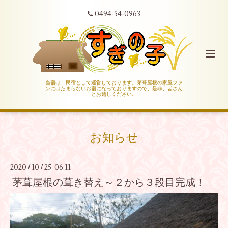
0494-54-0963
当宿は、民宿として運営しております。茅葺屋根の家屋ファ
ンにはたまらないお宿になっておりますので、是非、皆さん
とお越しください。
お知らせ
2020
10
25 06:11
/
/
茅葺屋根の葺き替え～２から３段目完成！