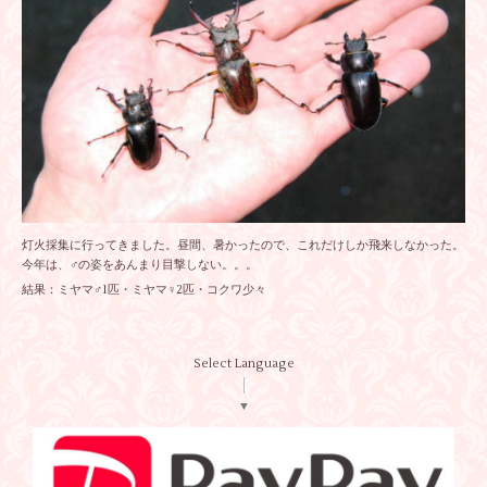
灯火採集に行ってきました。昼間、暑かったので、これだけしか飛来しなかった。
今年は、♂の姿をあんまり目撃しない。。。
結果：ミヤマ♂1匹・ミヤマ♀2匹・コクワ少々
Select Language
▼