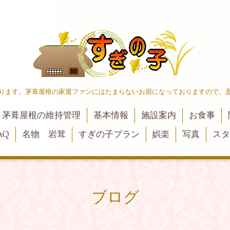
ります。茅葺屋根の家屋ファンにはたまらないお宿になっておりますので、
茅葺屋根の維持管理
基本情報
施設案内
お食事
AQ
名物 岩茸
すぎの子プラン
娯楽
写真
スタ
ブログ