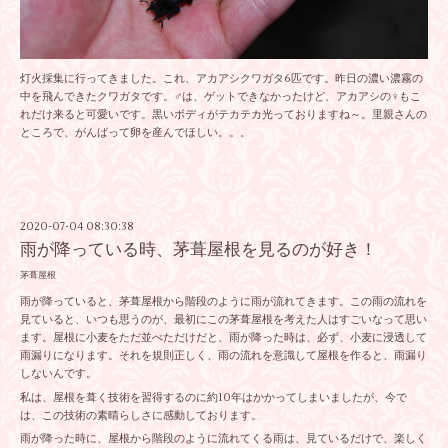
灯火採集に行ってきました。これ、アカアシクワガタ6匹です。昨日の濃い濃霧の
中を飛んできたクワガタです。♂は、ゲットできなかったけど、アカアシの♀もこ
れだけ来ると可愛いです。黒いボディがテカテカ光っておりますね～。里親さんの
ところで、がんばって卵を産んでほしい。。。
2020-07-04 08:30:38
雨が降っている時、茅葺屋根を見るのが好き！
茅葺屋根
雨が降っていると、茅葺屋根から階段のように雨が流れてきます。この雨の流れを
見ていると、いつも思うのが、最初にこの茅葺屋根を考えた人はすごいなって思い
ます。屋根に小麦をただ並べただけだと、雨が降った時は、必ず、小麦に浸透して
雨漏りになります。それを規則正しく、雨の流れを意識して屋根を作ると、雨漏り
しないんです。
私は、屋根を葺く技術を習得するのに約10年はかかってしまいましたが、今で
は、この技術の素晴らしさに感動しております。
雨が降った時に、屋根から階段のように流れてくる雨は、見ているだけで、楽しく