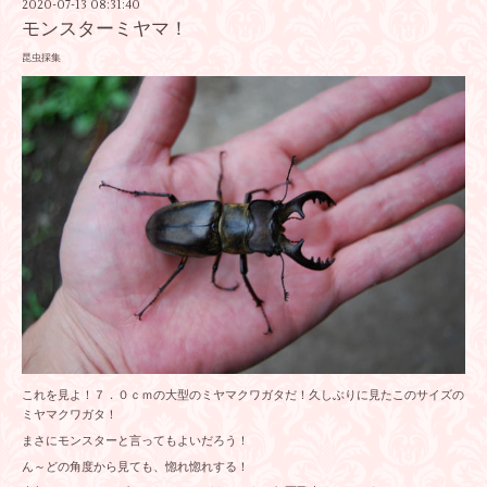
2020-07-13 08:31:40
モンスターミヤマ！
昆虫採集
これを見よ！７．０ｃｍの大型のミヤマクワガタだ！久しぶりに見たこのサイズの
ミヤマクワガタ！
まさにモンスターと言ってもよいだろう！
ん～どの角度から見ても、惚れ惚れする！