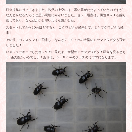
灯火採集に行ってきました。秩父の上空には、黒い雲がただよっていたのですが、
なんとかなるだろうと思い現地に向かいました。セット場所は、風速０～１を繰り
返しており、なんだか少し寒いような気がした。
スタートしてから30分ほどすると、コクワガタが飛来して、ミヤマクワガタも飛
来！
その後、コンスタントに飛来し、なんと７．０ｃｍの大型のミヤマクワガタも飛来
しました！
いや～ラッキーでしたね～久々に見たよ！大型のミヤマクワガタ！画像を見るとも
う1匹大型がいるでしょ！あれは、６．８ｃｍのクラスのミヤマになります。