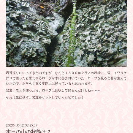
岩茸採りにいってきたのですが、なんと１８００ｍクラスの岩場に、昔、イワタケ
採りで使ったと思われるロープが木に巻き付いていた！ロープを見ると苔が生えて
いたので、おそらく５０年以上は経っていると思われます。
普通、岩茸を採ったら、ロープは回収して帰るんだけどね～～～
それは気にせず、岩茸をゲットしていった私でした！
2020-10-12 07:25:37
本日の山の状態は？